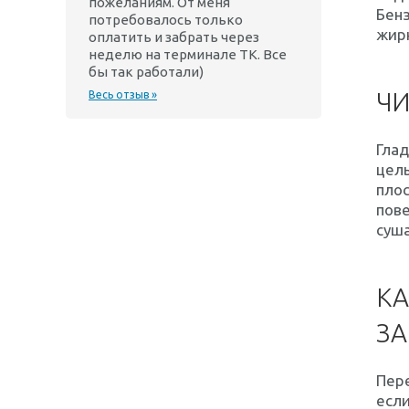
пожеланиям. От меня
Бенз
потребовалось только
жирн
оплатить и забрать через
неделю на терминале ТК. Все
бы так работали)
ЧИ
Весь отзыв »
Глад
цель
плос
пове
суша
КА
З
Пере
если