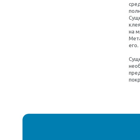
сред
полн
Суще
клея
на м
Мета
его.
Суще
нео
пред
пок