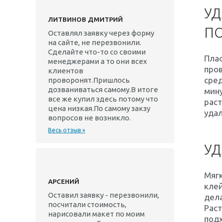
УД
ЛИТВИНОВ ДМИТРИЙ
П
Оставлял заявку через форму
на сайте, не перезвонили.
Сделайте что-то со своими
Плас
менеджерами а то они всех
пров
клиентов
сред
проворонят.Пришлось
дозваниваться самому.В итоге
мину
все же купил здесь потому что
раст
цена низкая.По самому закзу
удал
вопросов не возникло.
Весь отзыв »
УД
Мягк
АРСЕНИЙ
клей
Оставил заявку - перезвонили,
дела
посчитали стоимость,
Раст
нарисовали макет по моим
подх