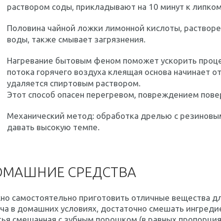
раствором соды, прикладывают на 10 минут к липком
Половина чайной ложки лимонной кислоты, растворе
воды, также смывает загрязнения.
Нагревание бытовым феном поможет ускорить процес
потока горячего воздуха клеящая основа начинает от
удаляется спиртовым раствором.
Этот способ опасен перегревом, повреждением пове
Механический метод: обработка дрелью с резиновым 
давать высокую темпе.
ОМАШНИЕ СРЕДСТВА
о самостоятельно приготовить отличные вещества для
ча в домашних условиях, достаточно смешать ингреди
ья смешанная с зубным порошком (в равных пропорциях