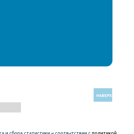
НАВЕРХ
Звоните по бесплатному номеру
8 (800) 5000 964
а и сбора статистики в соответствии с
политикой