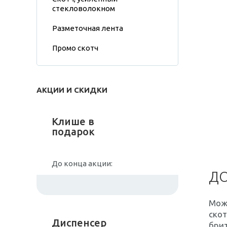
стекловолокном
Разметочная лента
Промо скотч
АКЦИИ И СКИДКИ
Клише в
подарок
До конца акции:
Д
Можн
скот
Диспенсер
брит