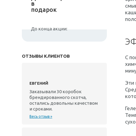
в
смыв
подарок
каши
поло
До конца акции:
Э
ОТЗЫВЫ КЛИЕНТОВ
С по
химч
мину
Эти 
ЕВГЕНИЙ
Сред
Заказывали 30 коробок
кото
брендированного скотча,
остались довольны качеством
Геле
и сроками.
Темп
Весь отзыв »
сухо