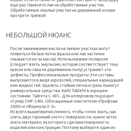
еще раз. Нанесите лак на обработанные участки.
Обработанные эмалью участки на деревянной основе
протрите тряпкой.
НЕБОЛЬШОЙ НЮАНС
После замачивания масла на липких участках могут
появиться белые пятна (краска или лак частично
смывается из-за масла). Использование полироли
(следует взять эмульсию, которая соответствует тону
краски или лака на деревянном полу) устраняет эти
дефекты. Профессиональные продукты Эти составы
выпускаются в виде аэрозолей, специальных карандашей
или жидкостей. Удалить стойкие пятна и грязь помогут
универсальные средства: Kiehl Tablefit в хорошем
состоянии. Тайгета С-405.. Для аллергиков подходит
«Супер CMF-240». Обогащенные очистители «Профоам
2000» и «Формула Х-5».
Из всего вышеперечисленного, чтобы точно знать, как
снять двусторонний скотч с поверхности, нужно четко
знать материал, из которого сделана поверхность
изделия или конструкции. Поэтому выберите один из