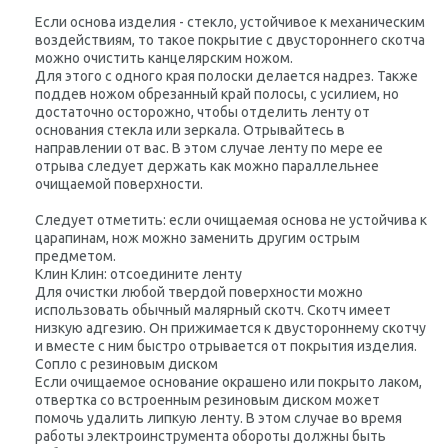
Если основа изделия - стекло, устойчивое к механическим
воздействиям, то такое покрытие с двустороннего скотча
можно очистить канцелярским ножом.
Для этого с одного края полоски делается надрез. Также
поддев ножом обрезанный край полосы, с усилием, но
достаточно осторожно, чтобы отделить ленту от
основания стекла или зеркала. Отрывайтесь в
направлении от вас. В этом случае ленту по мере ее
отрыва следует держать как можно параллельнее
очищаемой поверхности.
Следует отметить: если очищаемая основа не устойчива к
царапинам, нож можно заменить другим острым
предметом.
Клин Клин: отсоедините ленту
Для очистки любой твердой поверхности можно
использовать обычный малярный скотч. Скотч имеет
низкую адгезию. Он прижимается к двустороннему скотчу
и вместе с ним быстро отрывается от покрытия изделия.
Сопло с резиновым диском
Если очищаемое основание окрашено или покрыто лаком,
отвертка со встроенным резиновым диском может
помочь удалить липкую ленту. В этом случае во время
работы электроинструмента обороты должны быть